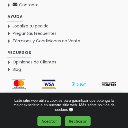
Contacto
AYUDA
Localiza tu pedido
Preguntas Frecuentes
Términos y Condiciones de Venta
RECURSOS
Opiniones de Clientes
Blog
4.9
Este sitio web utiliza cookies para garantizar que obtenga la
Basado en 1767 opiniones >
mejor experiencia en nuestro sitio web.
Más sobre politica de
cookies
Aceptar
Rechazar
¿Tienes alguna pregunta?