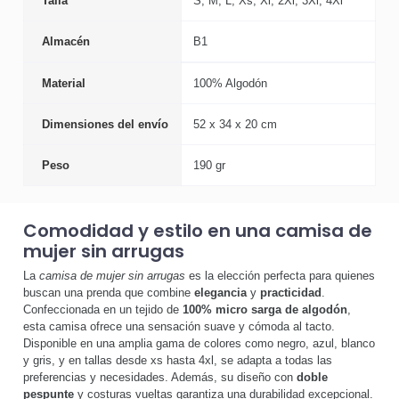
Talla
S, M, L, Xs, Xl, 2Xl, 3Xl, 4Xl
Almacén
B1
Material
100% Algodón
Dimensiones del envío
52 x 34 x 20 cm
Peso
190 gr
Comodidad y estilo en una camisa de
mujer sin arrugas
La
camisa de mujer sin arrugas
es la elección perfecta para quienes
buscan una prenda que combine
elegancia
y
practicidad
.
Confeccionada en un tejido de
100% micro sarga de algodón
,
esta camisa ofrece una sensación suave y cómoda al tacto.
Disponible en una amplia gama de colores como negro, azul, blanco
y gris, y en tallas desde xs hasta 4xl, se adapta a todas las
preferencias y necesidades. Además, su diseño con
doble
pespunte
y costuras vueltas garantiza una durabilidad excepcional.