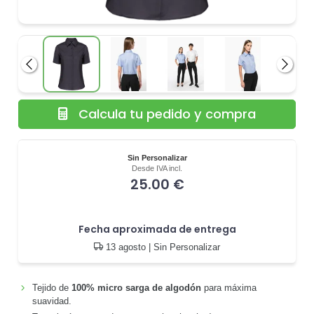
Anterior
Siguie
Calcula tu pedido y compra
Sin Personalizar
Desde IVA incl.
25.00 €
Fecha aproximada de entrega
13 agosto
| Sin Personalizar
Tejido de
100% micro sarga de algodón
para máxima
suavidad.