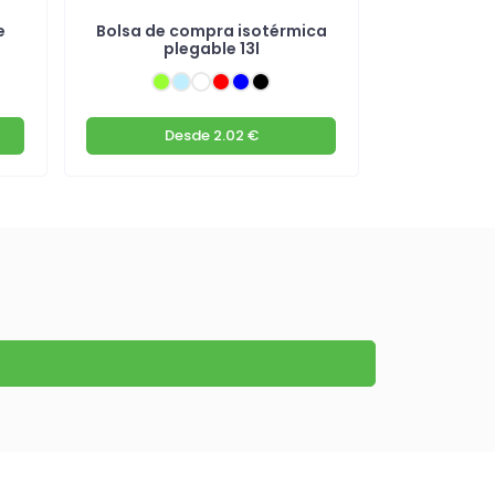
e
Bolsa de compra isotérmica
Nevera d
plegable 13l
bolsillo
t
Desde
2.02 €
De