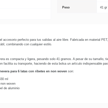
Peso
41 gr
l accesorio perfecto para tus salidas al aire libre. Fabricada en material PET
átil, combinando con cualquier estilo.
ra es compacta y ligera, pesando solo 41 gramos. A pesar de su tamaño, ti
facilita su transporte, haciendo de esta bolsa un artículo indispensable par
nevera para 6 latas con ribetes en non woven
son:
330 ml
l non woven
el de aluminio