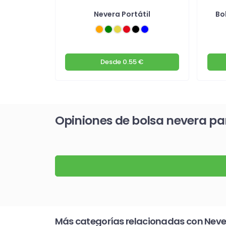
woven
Nevera Portátil
Bo
n asa y
a
Desde
0.55 €
Opiniones de bolsa nevera pa
Más categorías relacionadas con Neve