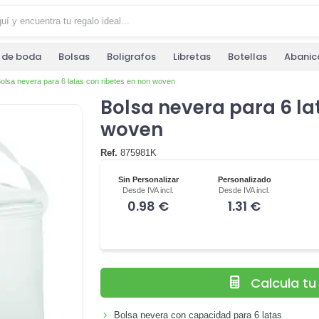
s de boda
Bolsas
Boligrafos
Libretas
Botellas
Abanic
olsa nevera para 6 latas con ribetes en non woven
Bolsa nevera para 6 la
woven
Ref.
875981K
Sin Personalizar
Personalizado
Desde IVA incl.
Desde IVA incl.
0.98 €
1.31 €
Calcula t
Bolsa nevera con capacidad para 6 latas