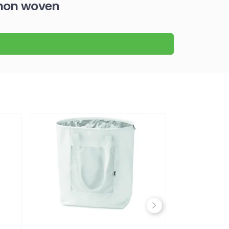
 non woven
Next