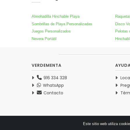
Almohadilla Hinchable Playa
Raqueta
Sombrillas de Playa Personalizadas
Disco Vo
Juegos Personalizados
Pelotas 
Nevera Portátil
Hinchabl
VERDEMENTA
AYUD
916 334 328
Loca
WhatsApp
Preg
Contacto
Térm
Este sitio web utiliza cooki