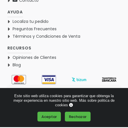
Contacto
AYUDA
Localiza tu pedido
Preguntas Frecuentes
Términos y Condiciones de Venta
RECURSOS
Opiniones de Clientes
Blog
4.9
Este sitio web utiliza cookies para garantizar que obtenga la
Basado en 1764 opiniones >
mejor experiencia en nuestro sitio web.
Más sobre politica de
cookies
Aceptar
Rechazar
¿Tienes alguna pregunta?