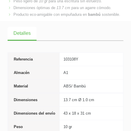
Peso ligero de
10 gr
para una escritura sin esfuerzo.
Dimensiones óptimas de
13.7 cm
para un agarre cómodo.
Producto eco-amigable con empuñadura en
bambú
sostenible.
Detalles
Referencia
103108Y
Almacén
A1
Material
ABS/ Bambú
Dimensiones
13.7 cm Ø 1.0 cm
Dimensiones del envío
43 x 18 x 31 cm
Peso
10 gr