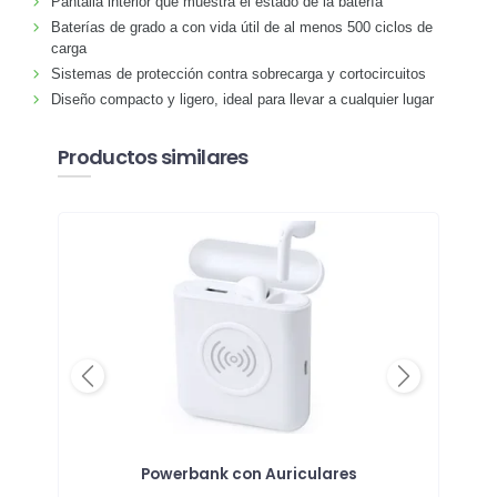
Pantalla interior que muestra el estado de la batería
Baterías de grado a con vida útil de al menos 500 ciclos de
carga
Sistemas de protección contra sobrecarga y cortocircuitos
Diseño compacto y ligero, ideal para llevar a cualquier lugar
Productos similares
Previous
Next
de
Powerbank con Auriculares
Au