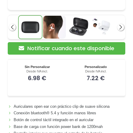
Anterior
Siguie
Notificar cuando este disponible
Sin Personalizar
Personalizado
Desde IVA incl.
Desde IVA incl.
6.98 €
7.22 €
Auriculares open ear con práctico clip de suave silicona
Conexión bluetooth® 5.4 y función manos libres
Botón de control táctil integrado en el auricular
Base de carga con función power bank de 1200mah