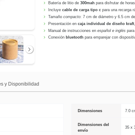
Batería de litio de
300mah
para disfrutar de hora
Incluye
cable de carga tipo c
para una recarga r
Tamaño
compacto
: 7 cm de diámetro y 6.5 cm de a
Presentación en
caja individual de diseño kraft
Manual de instrucciones en
español e inglés
para 
Conexión
bluetooth
para emparejar con dispositivo
Siguiente
s y Disponibilidad
Dimensiones
7.0 c
Dimensiones del
35 x 
envío