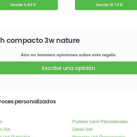
Desde
4.63 €
Desde
18.73 €
oth compacto 3w nature
Aún no tenemos opiniones sobre este regalo.
Escribe una opinión
voces personalizados
s
Punteros Láser Personalizados
s Usb
Llaves Usb