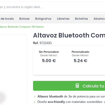
s de boda
Bolsas
Boligrafos
Libretas
Botellas
Abanic
ltavoz Bluetooth Compacto 3W Nature
Altavoz Bluetooth Co
Ref.
972243G
Sin Personalizar
Personalizado
Desde IVA incl.
Desde IVA incl.
5.00 €
5.24 €
Calcula t
Altavoz bluetooth
de
3w de potencia
para un son
Diseño
eco-friendly
con materiales sostenibles: