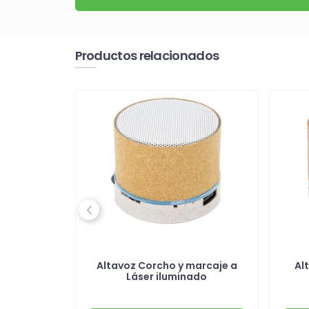
Productos relacionados
Previous
oth 3W
Altavoz Corcho y marcaje a
Al
o
Láser iluminado