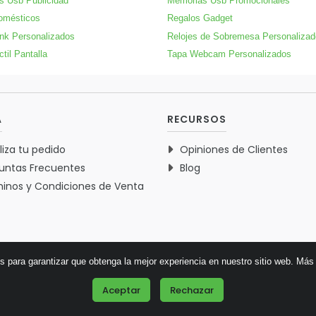
s Usb Publicidad
Memorias Usb Promocionales
omésticos
Regalos Gadget
nk Personalizados
Relojes de Sobremesa Personaliza
til Pantalla
Tapa Webcam Personalizados
A
RECURSOS
liza tu pedido
Opiniones de Clientes
untas Frecuentes
Blog
inos y Condiciones de Venta
es para garantizar que obtenga la mejor experiencia en nuestro sitio web.
Más 
© 2026 Verdementa.es - Todos los derechos reservados.
Aceptar
Rechazar