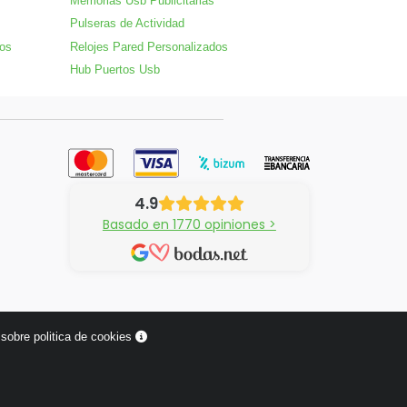
Memorias Usb Publicitarias
Pulseras de Actividad
dos
Relojes Pared Personalizados
Hub Puertos Usb
4.9
Basado en 1770 opiniones >
sobre politica de cookies
¿Tienes alguna pregunta?