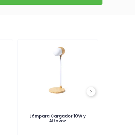
Next
Lámpara Cargador 10W y
Altavoz Por
Altavoz