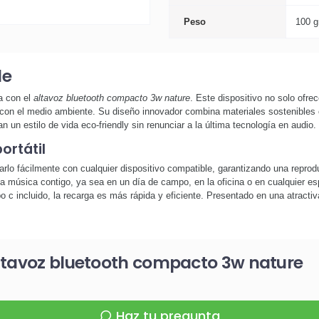
Peso
100 g
le
a con el
altavoz bluetooth compacto 3w nature
. Este dispositivo no solo ofr
n el medio ambiente. Su diseño innovador combina materiales sostenibles com
 un estilo de vida eco-friendly sin renunciar a la última tecnología en audio.
ortátil
rlo fácilmente con cualquier dispositivo compatible, garantizando una reprod
a música contigo, ya sea en un día de campo, en la oficina o en cualquier espa
o c incluido, la recarga es más rápida y eficiente. Presentado en una atractiv
altavoz bluetooth compacto 3w nature
Haz tu pregunta