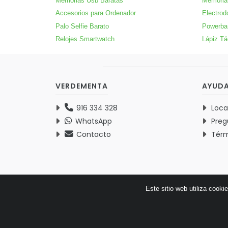
Memorias Usb Baratas
Memoria
Accesorios para Ordenador
Electrod
Palo Selfie Barato
Powerba
Relojes Smartwatch
Lápiz Tác
VERDEMENTA
AYUD
916 334 328
Loca
WhatsApp
Preg
Contacto
Térm
Este sitio web utiliza cooki