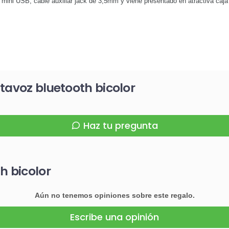
 mini USB, cable auxiliar jack de 3,5mm y viene presentado en atractiva caja
tavoz bluetooth bicolor
Haz tu pregunta
h bicolor
Aún no tenemos opiniones sobre este regalo.
Escribe una opinión