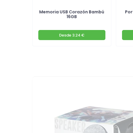
colchada
Memoria USB Corazón Bambú
Por
16GB
€
Desde
3.24 €