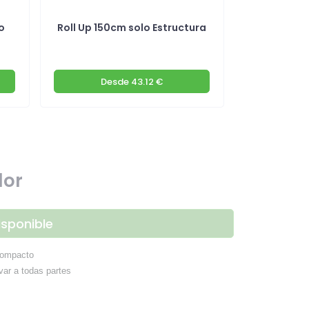
o
Roll Up 150cm solo Estructura
Expositor P
Desde
43.12 €
D
lor
isponible
 compacto
var a todas partes