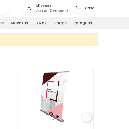
Mi cuenta
Carro
Acceso
|
Crear cuenta
os
Mochilas
Tazas
Gorras
Paraguas
Next