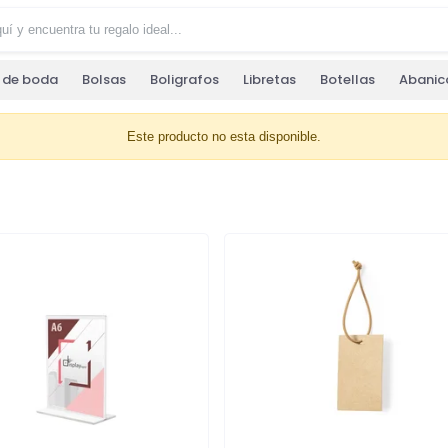
s de boda
Bolsas
Boligrafos
Libretas
Botellas
Abanic
Este producto no esta disponible.