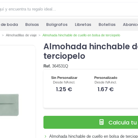
s de boda
Bolsas
Boligrafos
Libretas
Botellas
Abanic
Almohadillas de viaje
Almohada hinchable de cuello en bolsa de terciopelo
Almohada hinchable de
terciopelo
Ref.
364531Q
Sin Personalizar
Personalizado
Desde IVA incl.
Desde IVA incl.
1.25 €
1.67 €
Calcula t
Almohada hinchable de cuello en bolsa de terciop