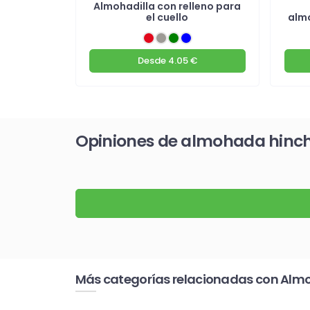
je con
Almohadilla con relleno para
cuello
el cuello
almo
€
Desde
4.05 €
Opiniones de almohada hincha
Más categorías relacionadas con Almoh