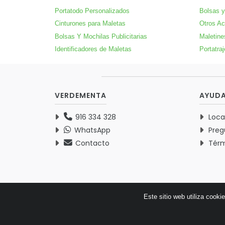
Portatodo Personalizados
Bolsas y
Cinturones para Maletas
Otros Ac
Bolsas Y Mochilas Publicitarias
Maletine
Identificadores de Maletas
Portatra
VERDEMENTA
AYUD
916 334 328
Loca
WhatsApp
Preg
Contacto
Térm
Este sitio web utiliza cooki