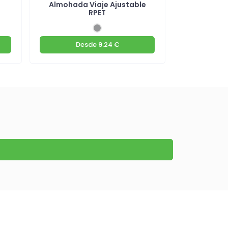
Almohada Viaje Ajustable
Set de Via
RPET
T
Desde
9.24 €
D