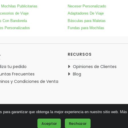
 Mochilas Publicitarias
Neceser Personalizado
cesorios de Viaje
Adaptadores De Viaje
s Con Bandorela
Básculas para Maletas
jes Personalizados
Fundas para Mochilas
A
RECURSOS
liza tu pedido
Opiniones de Clientes
untas Frecuentes
Blog
inos y Condiciones de Venta
es para garantizar que obtenga la mejor experiencia en nuestro sitio web.
Más 
© 2026 Verdementa.es - Todos los derechos reservados.
Aceptar
Rechazar