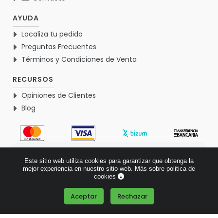
AYUDA
Localiza tu pedido
Preguntas Frecuentes
Términos y Condiciones de Venta
RECURSOS
Opiniones de Clientes
Blog
4.9
Este sitio web utiliza cookies para garantizar que obtenga la
Basado en 1765 opiniones >
mejor experiencia en nuestro sitio web.
Más sobre politica de
cookies
Aceptar
Rechazar
¿Tienes alguna pregunta?