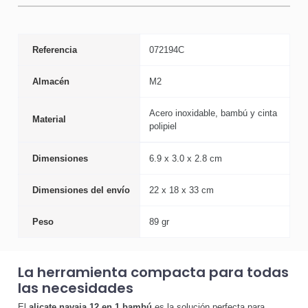
Referencia
072194C
Almacén
M2
Acero inoxidable, bambú y cinta
Material
polipiel
Dimensiones
6.9 x 3.0 x 2.8 cm
Dimensiones del envío
22 x 18 x 33 cm
Peso
89 gr
La herramienta compacta para todas
las necesidades
El
alicate navaja 12 en 1 bambú
es la solución perfecta para