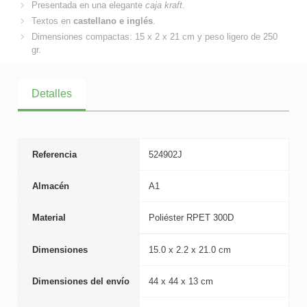
Presentada en una elegante
caja kraft
.
Textos en
castellano e inglés
.
Dimensiones compactas: 15 x 2 x 21 cm y peso ligero de 250
gr.
Detalles
Referencia
524902J
Almacén
A1
Material
Poliéster RPET 300D
Dimensiones
15.0 x 2.2 x 21.0 cm
Dimensiones del envío
44 x 44 x 13 cm