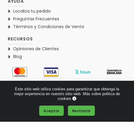
AYUDA
Localiza tu pedido
Preguntas Frecuentes
Términos y Condiciones de Venta
RECURSOS
Opiniones de Clientes
Blog
4.9
Este sitio web utiliza cookies para garantizar que obtenga la
Basado en 1767 opiniones >
mejor experiencia en nuestro sitio web.
Más sobre politica de
cookies
Aceptar
Rechazar
¿Tienes alguna pregunta?
© 2026 Verdementa.es - Todos los derechos reservados.