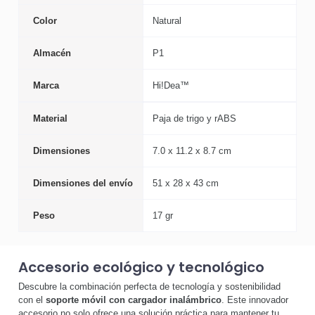
Color
Natural
Almacén
P1
Marca
Hi!Dea™
Material
Paja de trigo y rABS
Dimensiones
7.0 x 11.2 x 8.7 cm
Dimensiones del envío
51 x 28 x 43 cm
Peso
17 gr
Accesorio ecológico y tecnológico
Descubre la combinación perfecta de tecnología y sostenibilidad
con el
soporte móvil con cargador inalámbrico
. Este innovador
accesorio no solo ofrece una solución práctica para mantener tu