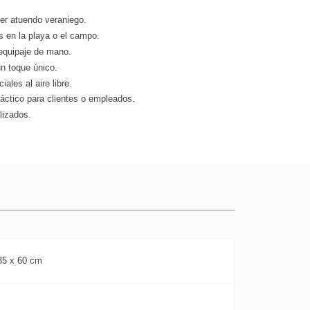
er atuendo veraniego.
os en la playa o el campo.
 equipaje de mano.
un toque único.
ales al aire libre.
ráctico para clientes o empleados.
lizados.
35 x 60 cm