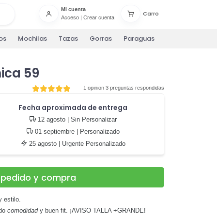
Mi cuenta
Carro
Acceso
|
Crear cuenta
os
Mochilas
Tazas
Gorras
Paraguas
ica 59
1 opinion
3 preguntas respondidas
Fecha aproximada de entrega
12 agosto
| Sin Personalizar
01 septiembre
| Personalizado
25 agosto
| Urgente Personalizado
u pedido y compra
 estilo.
ndo
comodidad
y buen fit. ¡AVISO TALLA +GRANDE!