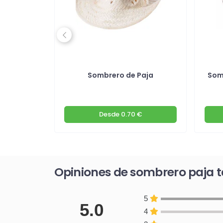
Previous
tico
Sombrero de Paja
Som
os
€
Desde
0.70 €
Opiniones de sombrero paja t
5
5.0
4