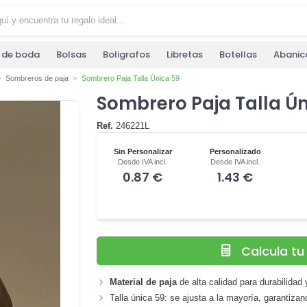
s de boda
Bolsas
Boligrafos
Libretas
Botellas
Abanic
Sombreros de paja
Sombrero Paja Talla Única 59
Sombrero Paja Talla Ún
Ref.
246221L
Sin Personalizar
Personalizado
Desde IVA incl.
Desde IVA incl.
0.87 €
1.43 €
Calcula t
Material de paja
de alta calidad para durabilidad y
Talla única 59: se ajusta a la mayoría, garantiza