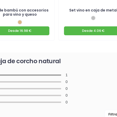
de bambú con accesorios
Set vino en caja de meta
para vino y queso
Desde
16.98 €
Desde
4.06 €
aja de corcho natural
1
0
0
0
0
Filtr