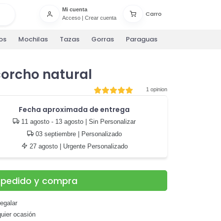
Mi cuenta
Carro
Acceso
|
Crear cuenta
os
Mochilas
Tazas
Gorras
Paraguas
corcho natural
1 opinion
Fecha aproximada de entrega
11 agosto - 13 agosto
| Sin Personalizar
03 septiembre
| Personalizado
27 agosto
| Urgente Personalizado
u pedido y compra
regalar
quier ocasión