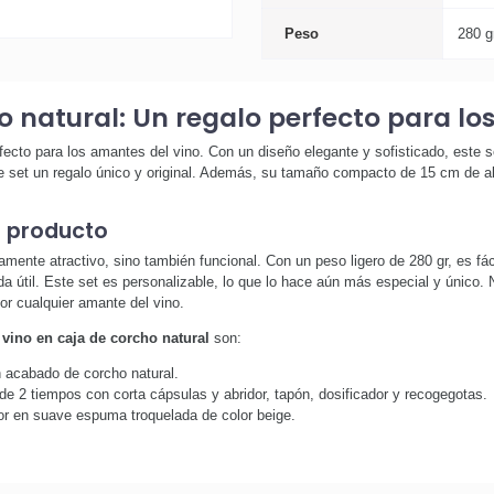
Peso
280 g
o natural: Un regalo perfecto para lo
rfecto para los amantes del vino. Con un diseño elegante y sofisticado, este s
te set un regalo único y original. Además, su tamaño compacto de 15 cm de alt
o producto
camente atractivo, sino también funcional. Con un peso ligero de 280 gr, es f
da útil. Este set es personalizable, lo que lo hace aún más especial y único. 
or cualquier amante del vino.
 vino en caja de corcho natural
son:
n acabado de corcho natural.
e 2 tiempos con corta cápsulas y abridor, tapón, dosificador y recogegotas.
ior en suave espuma troquelada de color beige.