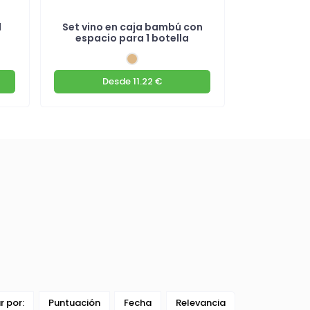
l
Set vino en caja bambú con
Set vin
espacio para 1 botella
acabado e
Desde
11.22 €
De
ar por:
Puntuación
Fecha
Relevancia