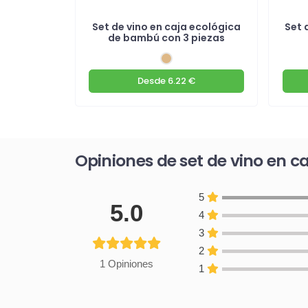
 de bambú
Set de vino en caja ecológica
Set 
de bambú con 3 piezas
€
Desde
6.22 €
Opiniones de set de vino en c
5
5.0
4
3
2
1 Opiniones
1