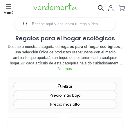
Menú
Regalos para el hogar ecológicos
Descubre nuestra categoría de
regalos para el hogar ecológicos
,
una selección única de productos respetuosos con el medio
ambiente que aportarán un toque de sostenibilidad a cualquier
hogar. 🌿 cada artículo de esta categoría ha sido cuidadosamente
seleccionado por su diseño atractivo, su utilidad y su compromiso
Ver más
con la protección del planeta. desde utensilios de cocina hechos de
materiales reciclados hasta decoración de interiores elaborada con
técnicas de producción sostenibles, cada producto ofrece una
Filtrar
manera de vivir de forma más ecológica sin sacrificar el estilo o la
Precio más bajo
comodidad. estos regalos son perfectos para aquellos que valoran
la sostenibilidad y desean hacer una diferencia en su hogar.
Precio más alto
además, ofrecemos opciones de personalización para que cada
regalo sea verdaderamente único y refleje la marca de su empresa.
no esperes más, explora nuestra gama de
regalos para el hogar
ecológicos
y encuentra el regalo perfecto que combina estilo,
funcionalidad y respeto por el medio ambiente. 🌍 ¡haz tu pedido