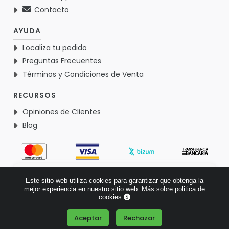
Contacto
AYUDA
Localiza tu pedido
Preguntas Frecuentes
Términos y Condiciones de Venta
RECURSOS
Opiniones de Clientes
Blog
4.9
Este sitio web utiliza cookies para garantizar que obtenga la
Basado en 1770 opiniones >
mejor experiencia en nuestro sitio web.
Más sobre politica de
cookies
Aceptar
Rechazar