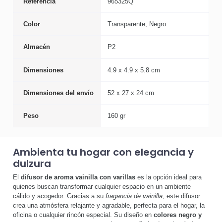
Referencia
965325Q
Color
Transparente, Negro
Almacén
P2
Dimensiones
4.9 x 4.9 x 5.8 cm
Dimensiones del envío
52 x 27 x 24 cm
Peso
160 gr
Ambienta tu hogar con elegancia y
dulzura
El
difusor de aroma vainilla con varillas
es la opción ideal para
quienes buscan transformar cualquier espacio en un ambiente
cálido y acogedor. Gracias a su
fragancia de vainilla
, este difusor
crea una atmósfera relajante y agradable, perfecta para el hogar, la
oficina o cualquier rincón especial. Su diseño en
colores negro y