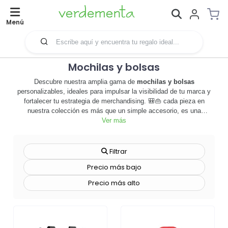
Menú
Mochilas y bolsas
Descubre nuestra amplia gama de
mochilas y bolsas
personalizables, ideales para impulsar la visibilidad de tu marca y
fortalecer tu estrategia de merchandising. 🎒👜 cada pieza en
nuestra colección es más que un simple accesorio, es una
herramienta de marketing potente que puede llevar tu marca a
Ver más
nuevos horizontes. nuestras mochilas y bolsas son versátiles,
duraderas y diseñadas para adaptarse a cualquier estilo o
necesidad. ya sea para eventos corporativos, regalos
Filtrar
promocionales o para el uso diario, estas mochilas y bolsas son
Precio más bajo
perfectas para mantener tus pertenencias seguras mientras
muestras con orgullo tu marca. además, ofrecemos una variedad de
Precio más alto
técnicas de personalización para que puedas plasmar tu logo o
mensaje de manera creativa y efectiva. no esperes más, es hora de
hacer que tu marca sea visible y memorable con nuestras
mochilas y bolsas
personalizables. ¡explora la colección ahora y
comienza a destacar! 🚀