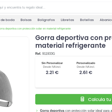
s de boda
Bolsas
Boligrafos
Libretas
Botellas
Abanic
rra deportiva con protección solar en material refrigerante
Gorra deportiva con pr
material refrigerante
Ref.
911933G
Sin Personalizar
Personalizado
Desde IVA incl.
Desde IVA incl.
2.21 €
2.61 €
Calcula t
Gorra deportiva
con protección solar ideal para ac