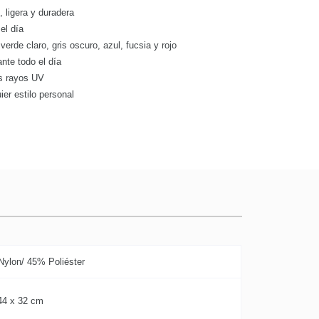
r
, ligera y duradera
 el día
verde claro, gris oscuro, azul, fucsia y rojo
ante todo el día
os rayos UV
er estilo personal
ylon/ 45% Poliéster
44 x 32 cm