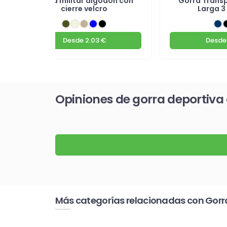
Gorra militar algodón con
Gorra Transp
cierre velcro
Larga 3
Desde
2.03 €
Desde
Opiniones de gorra deportiva 
Más categorías relacionadas con Gorr