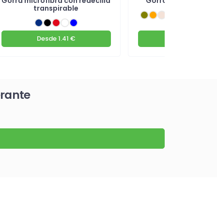
Gorra microfibra con redecilla
Gorra vintage de a
transpirable
Desde
1.41 €
Desde
3.08 €
erante