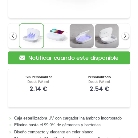
Anterior
Siguie
Notificar cuando este disponible
Sin Personalizar
Personalizado
Desde IVA incl.
Desde IVA incl.
2.14 €
2.54 €
Caja esterilizadora UV con cargador inalámbrico incorporado
Elimina hasta el 99.9% de gérmenes y bacterias
Diseño compacto y elegante en color blanco