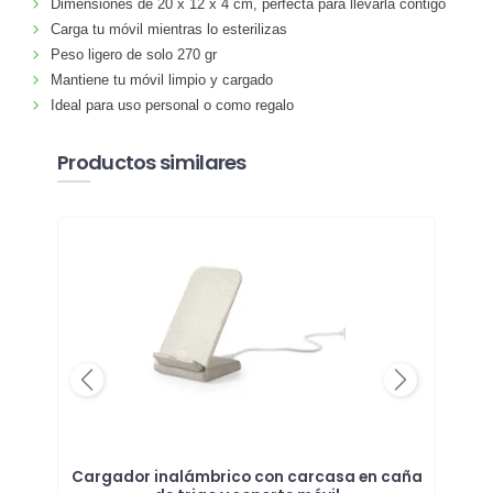
Dimensiones de 20 x 12 x 4 cm, perfecta para llevarla contigo
Carga tu móvil mientras lo esterilizas
Peso ligero de solo 270 gr
Mantiene tu móvil limpio y cargado
Ideal para uso personal o como regalo
Productos similares
Previous
Next
loj
Cargador inalámbrico con carcasa en caña
Lám