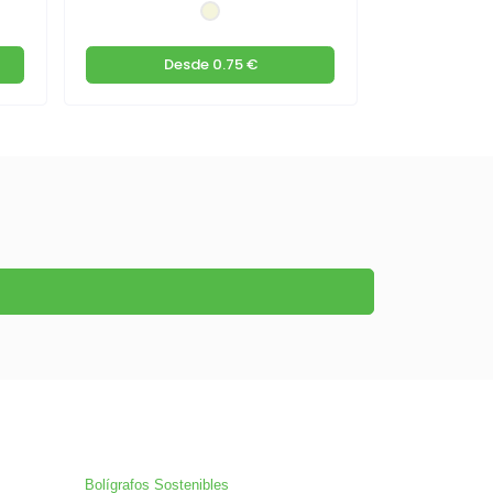
Desde
0.75 €
D
Bolígrafos Sostenibles