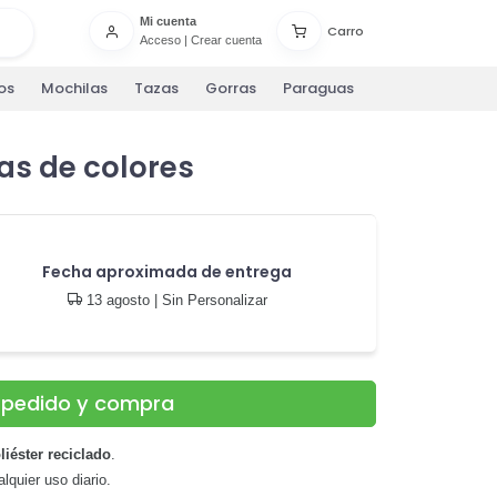
Mi cuenta
Carro
Acceso
|
Crear cuenta
os
Mochilas
Tazas
Gorras
Paraguas
as de colores
Fecha aproximada de entrega
13 agosto
| Sin Personalizar
u pedido y compra
iéster reciclado
.
alquier uso diario.