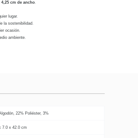
y
4,25 cm de ancho
.
quier lugar.
e la sostenibilidad.
ier ocasión.
medio ambiente.
lgodón, 22% Poliéster, 3%
x 7.0 x 42.0 cm