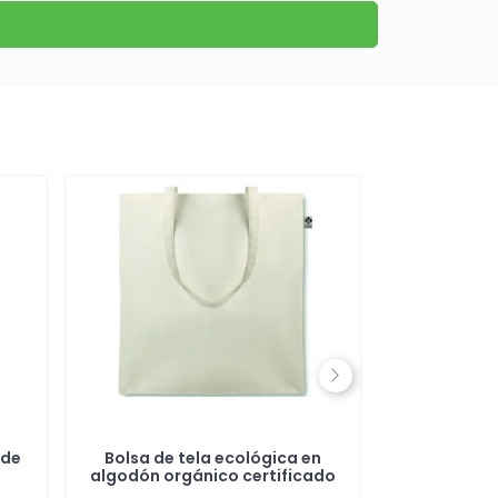
Next
 de
Bolsa de tela ecológica en
Bolsa Aisl
algodón orgánico certificado