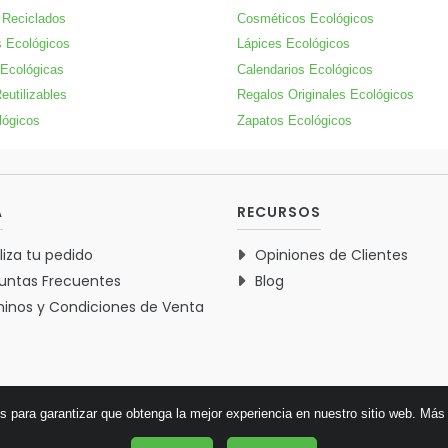
 Reciclados
Cosméticos Ecológicos
 Ecológicos
Lápices Ecológicos
 Ecológicas
Calendarios Ecológicos
eutilizables
Regalos Originales Ecológicos
lógicos
Zapatos Ecológicos
A
RECURSOS
liza tu pedido
Opiniones de Clientes
untas Frecuentes
Blog
inos y Condiciones de Venta
es para garantizar que obtenga la mejor experiencia en nuestro sitio web.
Más 