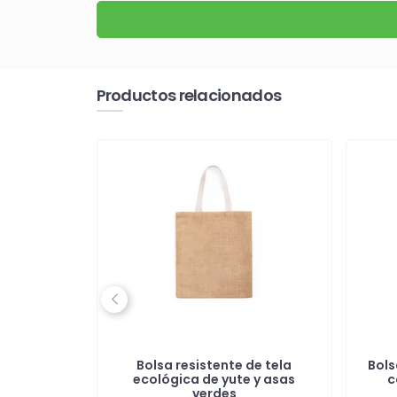
Productos relacionados
Previous
20 gr con
Bolsa resistente de tela
Bols
s
ecológica de yute y asas
c
verdes