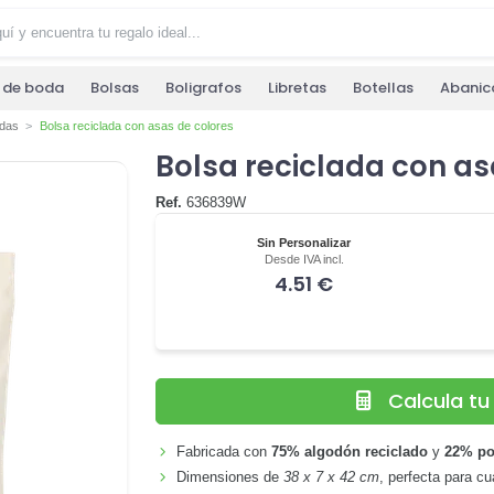
s de boda
Bolsas
Boligrafos
Libretas
Botellas
Abanic
adas
Bolsa reciclada con asas de colores
Bolsa reciclada con as
Ref.
636839W
Sin Personalizar
Desde IVA incl.
4.51 €
Calcula t
Fabricada con
75% algodón reciclado
y
22% pol
Dimensiones de
38 x 7 x 42 cm
, perfecta para cu