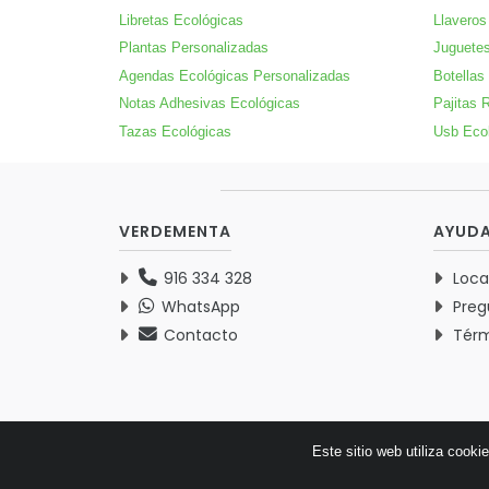
Libretas Ecológicas
Llaveros
Plantas Personalizadas
Juguetes
Agendas Ecológicas Personalizadas
Botellas
Notas Adhesivas Ecológicas
Pajitas R
Tazas Ecológicas
Usb Eco
VERDEMENTA
AYUD
916 334 328
Loca
WhatsApp
Preg
Contacto
Térm
Este sitio web utiliza cooki