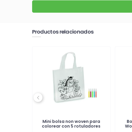
Productos relacionados
Previous
ada
Mini bolsa non woven para
Bo
toda la
colorear con 5 rotuladores
Wo