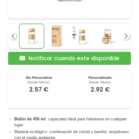
Anterior
Siguie
Notificar cuando este disponible
Sin Personalizar
Personalizado
Desde IVA incl.
Desde IVA incl.
2.57 €
2.92 €
Bidón de 450 ml
: capacidad ideal para hidratarse en cualquier
lugar.
Material
ecológico
: combinación de cristal y bambú, respetuoso
con el medio ambiente.