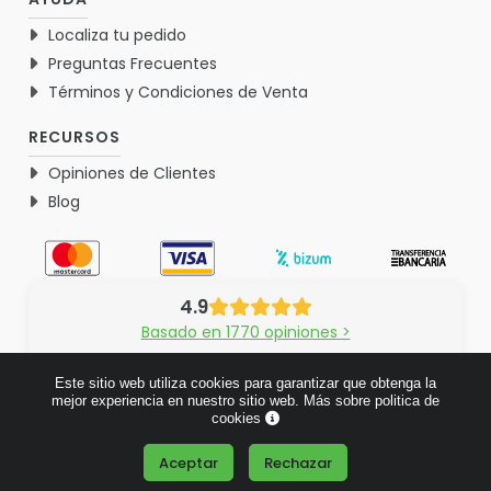
Localiza tu pedido
Preguntas Frecuentes
Términos y Condiciones de Venta
RECURSOS
Opiniones de Clientes
Blog
4.9
Basado en 1770 opiniones >
Este sitio web utiliza cookies para garantizar que obtenga la
mejor experiencia en nuestro sitio web.
Más sobre politica de
cookies
© 2026 Verdementa.es - Todos los derechos reservados.
Aceptar
Rechazar
¿Tienes alguna pregunta?