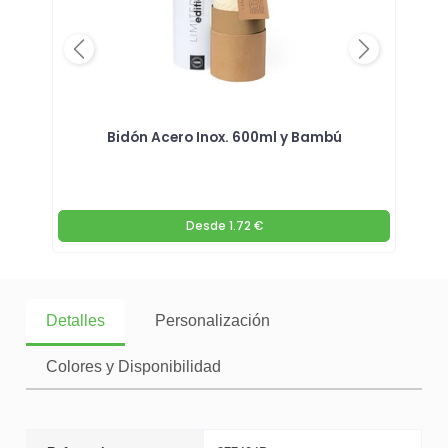
Previous
Next
ambú
Bidón Acero Inox. 600ml y Bambú
Bidó
Desde
1.72 €
Detalles
Personalización
Colores y Disponibilidad