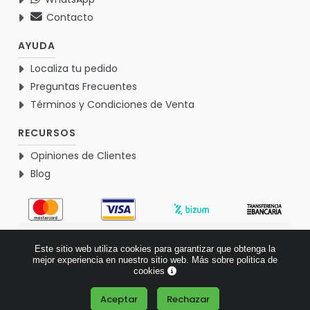
Contacto
AYUDA
Localiza tu pedido
Preguntas Frecuentes
Términos y Condiciones de Venta
RECURSOS
Opiniones de Clientes
Blog
4.9
Este sitio web utiliza cookies para garantizar que obtenga la
Basado en 1765 opiniones >
mejor experiencia en nuestro sitio web.
Más sobre politica de
cookies
Aceptar
Rechazar