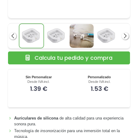
Anterior
Siguie
Calcula tu pedido y compra
Sin Personalizar
Personalizado
Desde IVA incl.
Desde IVA incl.
1.39 €
1.53 €
Auriculares de silicona
de alta calidad para una experiencia
sonora pura.
Tecnología de
insonorización
para una inmersión total en la
música.