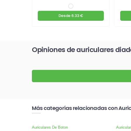
€
Desde
6.33 €
Opiniones de auriculares dia
Más categorías relacionadas con Auri
Auriculares De Boton
Auricula