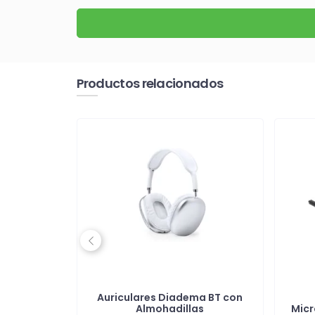
Productos relacionados
Previous
adema
Auriculares Diadema BT con
 y bambú
Almohadillas
Micr