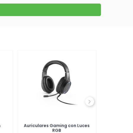
Next
n
Auriculares Gaming con Luces
Auriculares
RGB