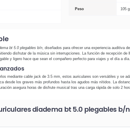
Peso
105 g
ble
dema bt 5.0 plegables b/n
, diseñados para ofrecer una experiencia auditiva de
mitiendo disfrutar de la música sin interrupciones. La función de recepción 
able y ligero hace que sean el compañero perfecto para viajes y el día a día
vanzados
arlos mediante cable jack de 3.5 mm, estos auriculares son versátiles y se a
rca desde los graves más profundos hasta los agudos más nítidos. La distanc
uración asegura horas de disfrute musical tras una carga rápida de solo 2 hor
uriculares diadema bt 5.0 plegables b/n