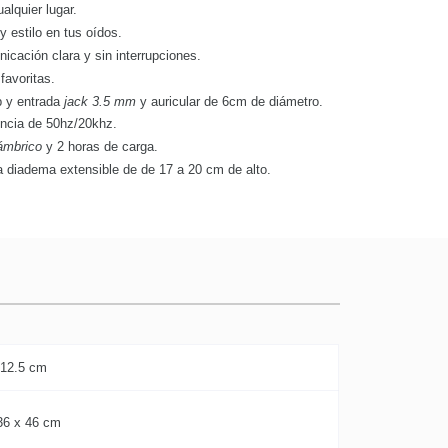
ualquier lugar.
 y estilo en tus oídos.
cación clara y sin interrupciones.
favoritas.
b y entrada
jack 3.5 mm
y auricular de 6cm de diámetro.
ncia de 50hz/20khz.
ámbrico
y 2 horas de carga.
 diadema extensible de de 17 a 20 cm de alto.
 12.5 cm
36 x 46 cm