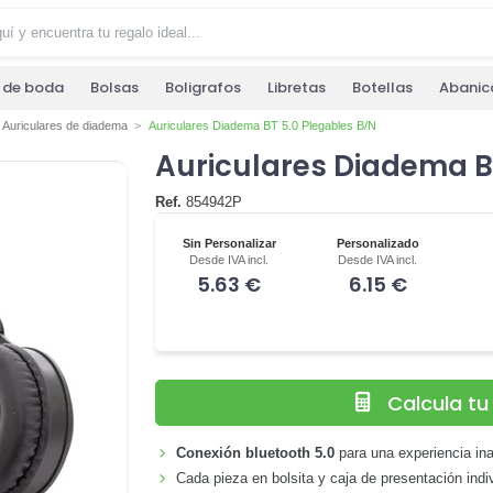
s de boda
Bolsas
Boligrafos
Libretas
Botellas
Abanic
Auriculares de diadema
Auriculares Diadema BT 5.0 Plegables B/N
Auriculares Diadema B
Ref.
854942P
Sin Personalizar
Personalizado
Desde IVA incl.
Desde IVA incl.
5.63 €
6.15 €
Calcula t
Conexión bluetooth 5.0
para una experiencia ina
Cada pieza en bolsita y caja de presentación indiv