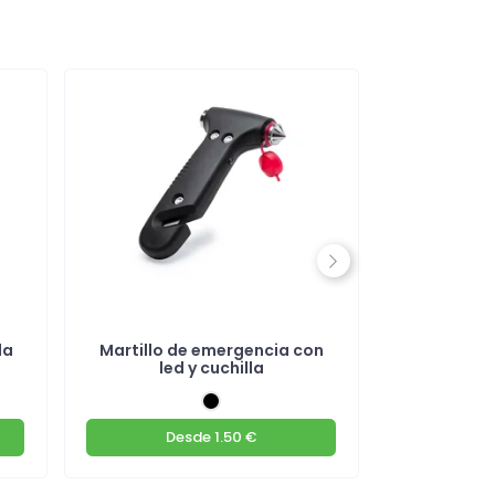
Next
da
Martillo de emergencia con
Mochi
led y cuchilla
Desde
1.50 €
De