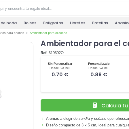
s de boda
Bolsas
Boligrafos
Libretas
Botellas
Abanic
rios para coches
Ambientador para el coche
Ambientador para el 
Ref.
619692O
Sin Personalizar
Personalizado
Desde IVA incl.
Desde IVA incl.
0.70 €
0.89 €
Calcula t
Aromas a elegir de
sandía y océano
que refrescan
Diseño compacto de 3 x 5 cm, ideal para cualqui