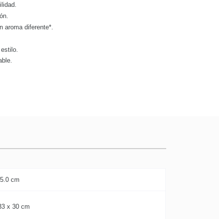
lidad.
ión.
 aroma diferente*.
estilo.
able.
 5.0 cm
33 x 30 cm