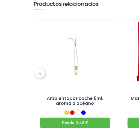
Productos relacionados
Previous
edondo
Ambientador coche 5ml.
Man
aroma a océano
€
Desde
0.49 €