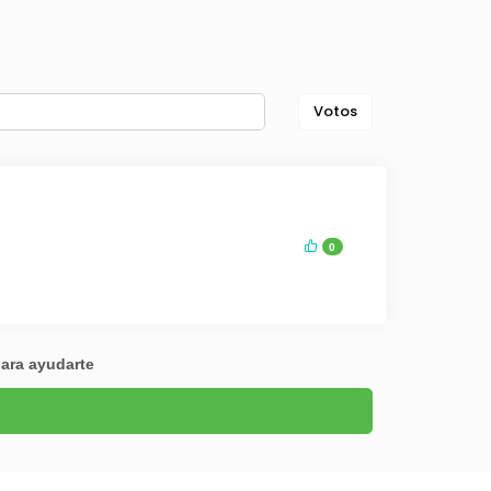
Votos
0
para ayudarte