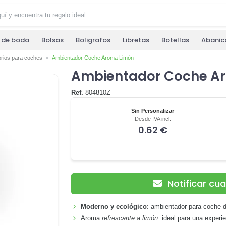
s de boda
Bolsas
Boligrafos
Libretas
Botellas
Abanic
rios para coches
Ambientador Coche Aroma Limón
Ambientador Coche A
Ref.
804810Z
Sin Personalizar
Desde IVA incl.
0.62 €
Notificar cu
Moderno y ecológico
: ambientador para coche d
Aroma
refrescante a limón
: ideal para una experi