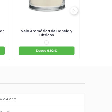
Next
gar
Vela Aromática de Canela y
Ambientad
Cítricos
Desde
6.92 €
De
m Ø 4.2 cm