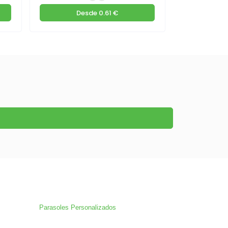
Desde
0.61 €
De
Parasoles Personalizados