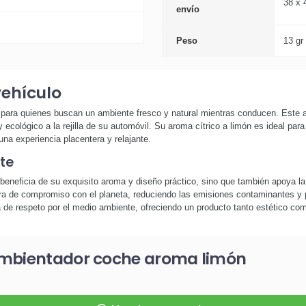
38 x 
envío
Peso
13 gr
vehículo
a para quienes buscan un ambiente fresco y natural mientras conducen. Este 
 ecológico a la rejilla de su automóvil. Su aroma cítrico a limón es ideal para
na experiencia placentera y relajante.
te
 beneficia de su exquisito aroma y diseño práctico, sino que también apoya la
a de compromiso con el planeta, reduciendo las emisiones contaminantes y 
ía de respeto por el medio ambiente, ofreciendo un producto tanto estético co
ambientador coche aroma limón