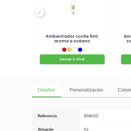
Previous
n aromas
Ambientador coche 5ml.
Amb
s
aroma a océano
c
 €
Desde
0.49 €
Detalles
Personalización
Colore
Referencia
804810Z
Almacén
A1