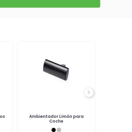
Next
vos
Ambientador Limón para
Caja Emerge
Coche