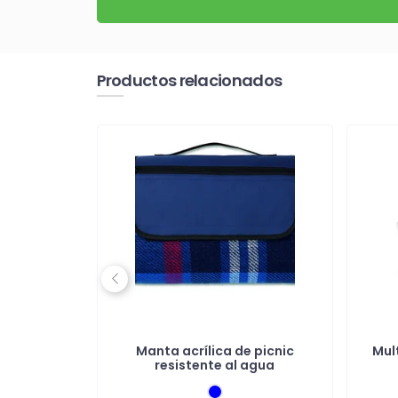
Productos relacionados
Previous
legables
Manta acrílica de picnic
Mul
e
resistente al agua