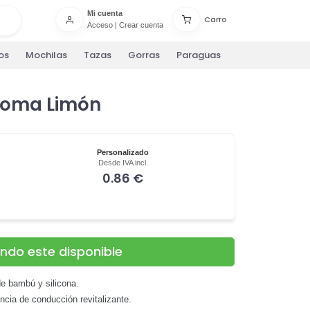
Mi cuenta
Carro
Acceso
|
Crear cuenta
os
Mochilas
Tazas
Gorras
Paraguas
roma Limón
Personalizado
Desde IVA incl.
0.86 €
ando este disponible
e bambú y silicona.
encia de conducción revitalizante.