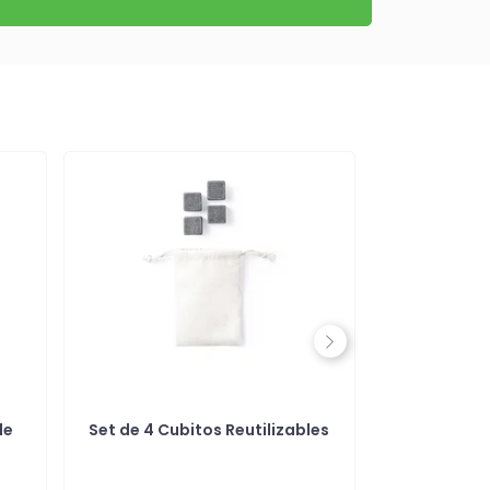
Next
le
Set de 4 Cubitos Reutilizables
Coctelera
Med