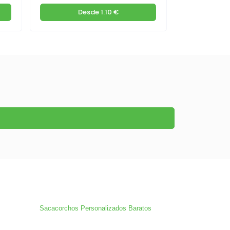
Desde
1.10 €
De
Sacacorchos Personalizados Baratos