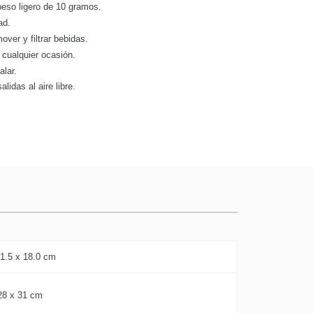
eso ligero de 10 gramos.
ad.
mover y filtrar bebidas.
a cualquier ocasión.
alar.
lidas al aire libre.
 1.5 x 18.0 cm
28 x 31 cm