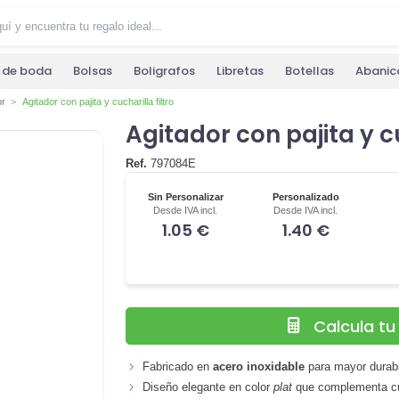
s de boda
Bolsas
Boligrafos
Libretas
Botellas
Abanic
or
Agitador con pajita y cucharilla filtro
Agitador con pajita y cu
Ref.
797084E
Sin Personalizar
Personalizado
Desde IVA incl.
Desde IVA incl.
1.05 €
1.40 €
Calcula t
Fabricado en
acero inoxidable
para mayor durabi
Diseño elegante en color
plat
que complementa cua