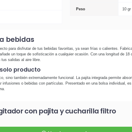
Peso
10 gr
ra bebidas
ecto para disfrutar de tus bebidas favoritas, ya sean frías o calientes. Fabri
 añade un toque de sofisticación a cualquier ocasión. Con una longitud de 18
 tus salidas al aire libre.
solo producto
co, sino también extremadamente funcional. La pajita integrada permite absorbe
trar infusiones o bebidas con partículas. Presentado en una bolsa individual, e
na.
tador con pajita y cucharilla filtro