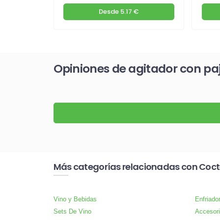
€
Desde
5.17 €
Opiniones de agitador con pajit
Más categorías relacionadas con Coctel
Vino y Bebidas
Enfriado
Sets De Vino
Accesori