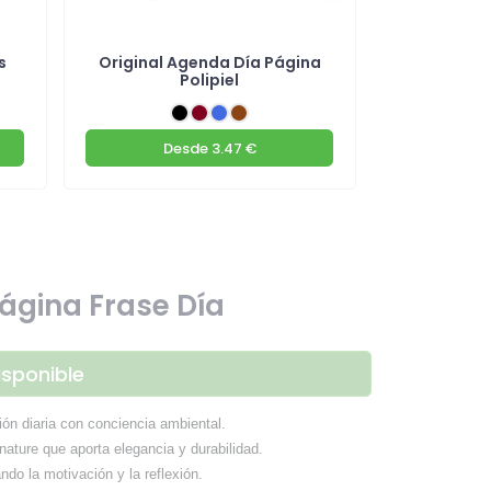
s
Original Agenda Día Página
Agenda
Polipiel
magnétic
Desde
3.47 €
De
ágina Frase Día
isponible
ción diaria con conciencia ambiental.
ature que aporta elegancia y durabilidad.
do la motivación y la reflexión.