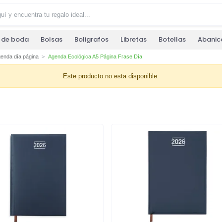
s de boda
Bolsas
Boligrafos
Libretas
Botellas
Abanic
enda día página
Agenda Ecológica A5 Página Frase Día
Este producto no esta disponible.