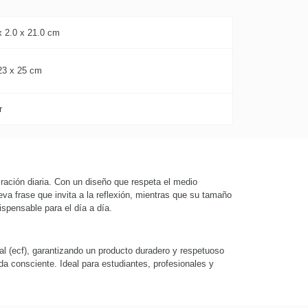
x 2.0 x 21.0 cm
23 x 25 cm
r
ación diaria. Con un diseño que respeta el medio
a frase que invita a la reflexión, mientras que su tamaño
spensable para el día a día.
al (ecf), garantizando un producto duradero y respetuoso
ida consciente. Ideal para estudiantes, profesionales y