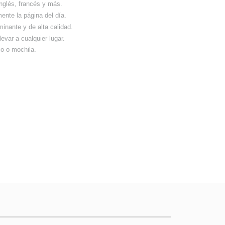
inglés, francés y más.
ente la página del día.
inante y de alta calidad.
llevar a cualquier lugar.
so o mochila.