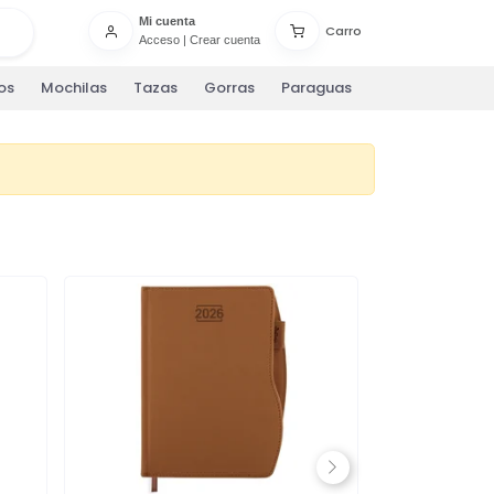
Mi cuenta
Carro
Acceso
|
Crear cuenta
os
Mochilas
Tazas
Gorras
Paraguas
Next