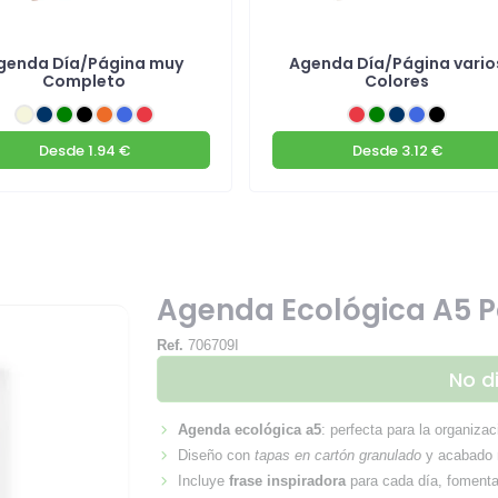
genda Día/Página muy
Agenda Día/Página vario
Completo
Colores
Desde
1.94 €
Desde
3.12 €
Agenda Ecológica A5 P
Ref.
706709I
No d
Agenda ecológica a5
: perfecta para la organiza
Diseño con
tapas en cartón granulado
y acabado n
Incluye
frase inspiradora
para cada día, fomentan