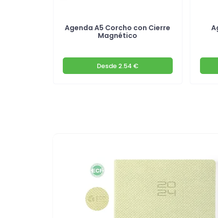
cubierta
Agenda A5 Corcho con Cierre
A
a
Magnético
€
Desde
2.54 €