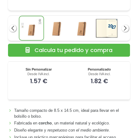
Anterior
Siguie
Calcula tu pedido y compra
Sin Personalizar
Personalizado
Desde IVA incl.
Desde IVA incl.
1.57 €
1.82 €
Tamaño compacto de 8.5 x 14.5 cm, ideal para llevar en el
bolsillo o bolso.
Fabricada en
corcho
, un material natural y ecológico.
Diseño elegante y
respetuoso con el medio ambiente
.
Incluye un práctico marcapáginas para facilitar el acceso.