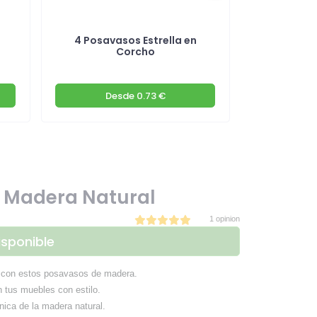
4 Posavasos Estrella en
Set 10 Posa
Corcho
Ba
Desde
0.73 €
D
e Madera Natural
1 opinion
isponible
a con estos posavasos de madera.
 tus muebles con estilo.
nica de la madera natural.