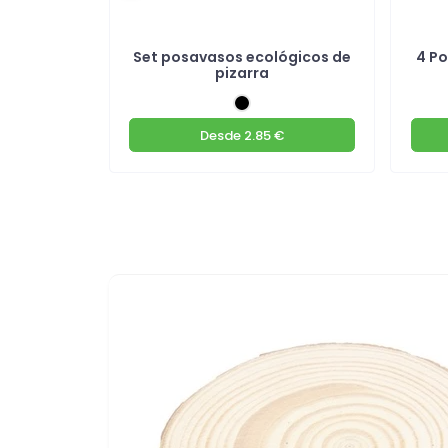
o natural
Set posavasos ecológicos de
4 P
pizarra
€
Desde
2.85 €