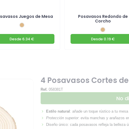
osavasos Juegos de Mesa
Posavasos Redondo de
Corcho
Desde
6.34 €
Desde
0.19 €
4 Posavasos Cortes d
Ref.
058381T
No d
Estilo natural
: añade un toque rústico a tu mes
Protección superior
: evita manchas y arañazos en
Diseño único: cada posavasos refleja la belleza ú