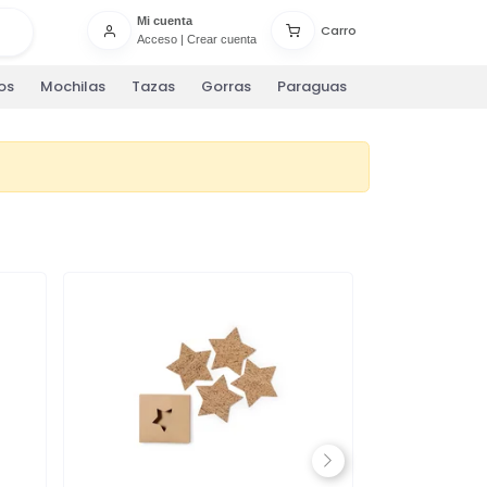
Mi cuenta
Carro
Acceso
|
Crear cuenta
os
Mochilas
Tazas
Gorras
Paraguas
Next