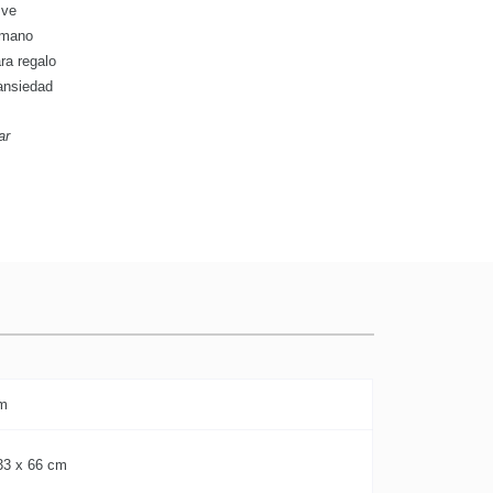
 ve
 mano
ra regalo
 ansiedad
ar
cm
33 x 66 cm