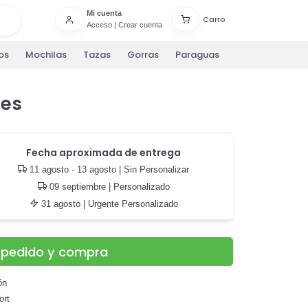
Mi cuenta
Carro
Acceso
|
Crear cuenta
os
Mochilas
Tazas
Gorras
Paraguas
res
Fecha aproximada de entrega
11 agosto - 13 agosto
| Sin Personalizar
09 septiembre
| Personalizado
31 agosto
| Urgente Personalizado
u pedido y compra
ón
ort