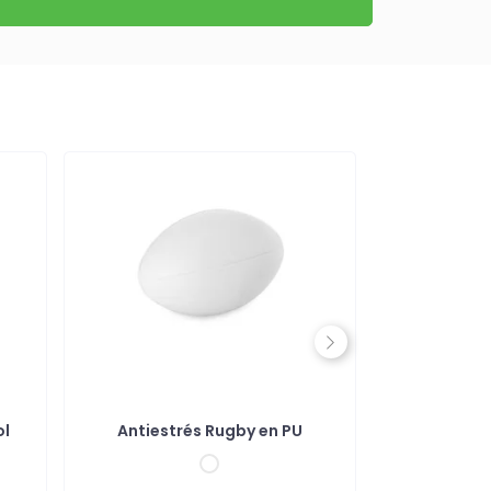
Next
ol
Antiestrés Rugby en PU
Pelota An