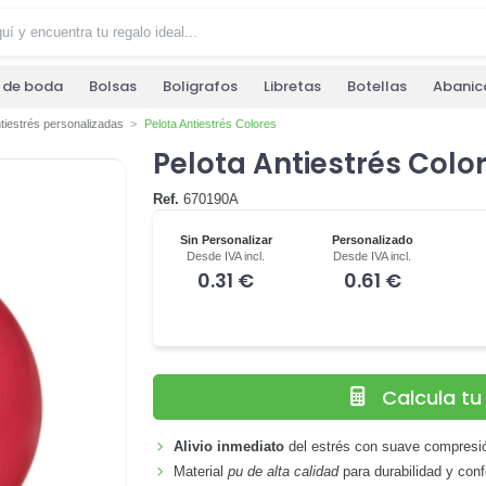
s de boda
Bolsas
Boligrafos
Libretas
Botellas
Abanic
tiestrés personalizadas
Pelota Antiestrés Colores
Pelota Antiestrés Colo
Ref.
670190A
Sin Personalizar
Personalizado
Desde IVA incl.
Desde IVA incl.
0.31 €
0.61 €
Calcula t
Alivio inmediato
del estrés con suave compresi
Material
pu de alta calidad
para durabilidad y conf