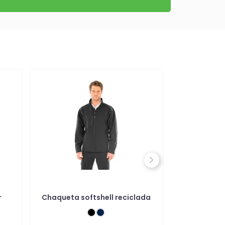
Next
r
Chaqueta softshell reciclada
Parka sof
capuch