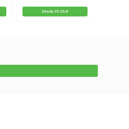
Desde
20.26 €
De