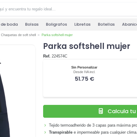
s de boda
Bolsas
Boligrafos
Libretas
Botellas
Abanic
Chaquetas de soft shell
Parka softshell mujer
Parka softshell mujer
Ref.
224574C
Sin Personalizar
Desde IVA incl.
51.75 €
Calcula t
Tejido termoadherido de 3 capas para máxima pro
Transpirable
e
impermeable
para cualquier clima