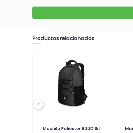
Productos relacionados
Previous
 ideal
Mochila Poliéster 600D 15L
Moc