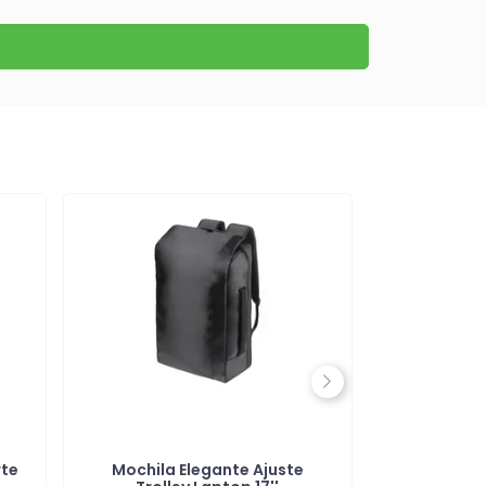
Next
rte
Mochila Elegante Ajuste
Mochila R