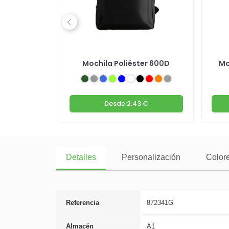
Previous
ster 18L
Mochila Poliéster 600D
Mo
 €
Desde
2.43 €
Detalles
Personalización
Colore
Referencia
872341G
Almacén
A1