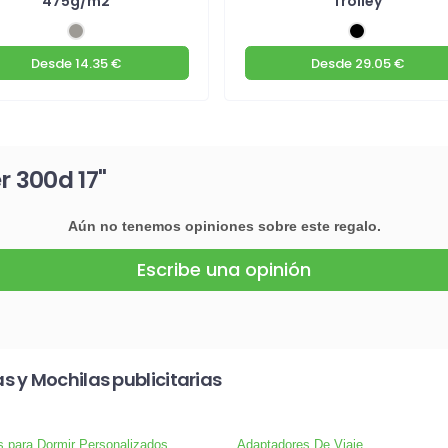
475g/m2
Trolley
Desde
14.35 €
Desde
29.05 €
r 300d 17"
Aún no tenemos opiniones sobre este regalo.
Escribe una opinión
 y Mochilas publicitarias
s para Dormir Personalizados
Adaptadores De Viaje