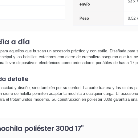
53 x 
envío
Peso
0.52 
ía a día
ara aquellos que buscan un accesorio práctico y con estilo. Diseñada para sop
rincipal y los bolsillos exteriores con cierre de cremallera aseguran que tus
ra llevar dispositivos electrónicos como ordenadores portátiles de hasta 17 
da detalle
acidad y diseño, sino también por su confort. La parte trasera y las cintas
cierre de hebilla permiten adaptar la mochila a cualquier carga. El accesorio d
para el trotamundos moderno. Su construcción en poliéster 300d garantiza una r
chila poliéster 300d 17"