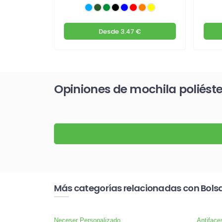
n
€
Desde
3.47 €
Opiniones de mochila poliéste
Más categorías relacionadas con Bolsas
Neceser Personalizado
Antiface