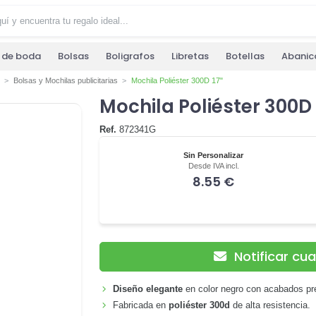
s de boda
Bolsas
Boligrafos
Libretas
Botellas
Abanic
Bolsas y Mochilas publicitarias
Mochila Poliéster 300D 17"
Mochila Poliéster 300D 
Ref.
872341G
Sin Personalizar
Desde IVA incl.
8.55 €
Notificar cu
Diseño elegante
en color negro con acabados p
Fabricada en
poliéster 300d
de alta resistencia.