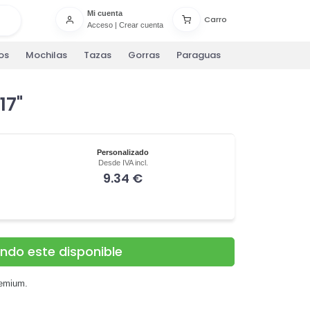
Mi cuenta
Carro
Acceso
|
Crear cuenta
os
Mochilas
Tazas
Gorras
Paraguas
17"
Personalizado
Desde IVA incl.
9.34 €
ando este disponible
remium.