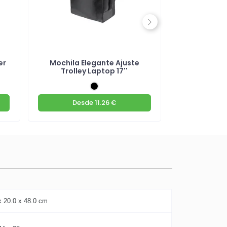
Next
er
Mochila Elegante Ajuste
Mochila 13
Trolley Laptop 17''
Por
Desde
11.26 €
Des
x 20.0 x 48.0 cm