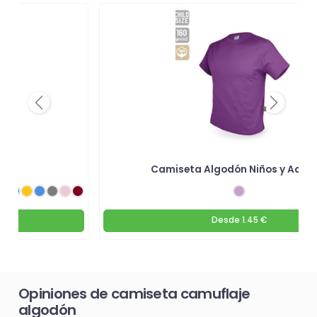
Previous
Next
n
Camiseta Algodón Niños y Adult
Desde
1.45 €
Opiniones de camiseta camuflaje
algodón