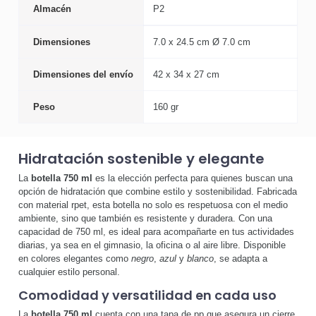
Almacén
P2
Dimensiones
7.0 x 24.5 cm Ø 7.0 cm
Dimensiones del envío
42 x 34 x 27 cm
Peso
160 gr
Hidratación sostenible y elegante
La
botella 750 ml
es la elección perfecta para quienes buscan una
opción de hidratación que combine estilo y sostenibilidad. Fabricada
con material rpet, esta botella no solo es respetuosa con el medio
ambiente, sino que también es resistente y duradera. Con una
capacidad de 750 ml, es ideal para acompañarte en tus actividades
diarias, ya sea en el gimnasio, la oficina o al aire libre. Disponible
en colores elegantes como
negro
,
azul
y
blanco
, se adapta a
cualquier estilo personal.
Comodidad y versatilidad en cada uso
La
botella 750 ml
cuenta con una tapa de pp que asegura un cierre