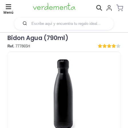
Menú
Bidon Agua (790ml)
Ref.
777865H