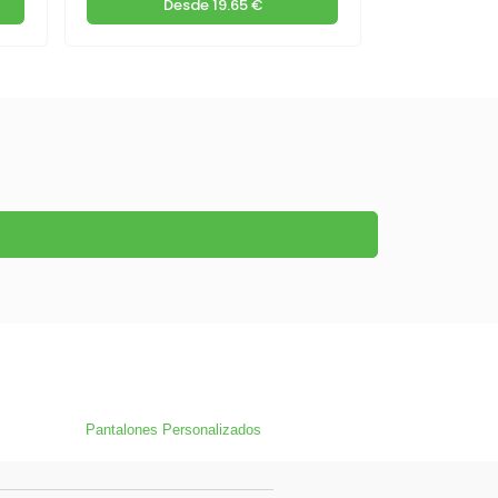
Desde
19.65 €
De
Pantalones Personalizados