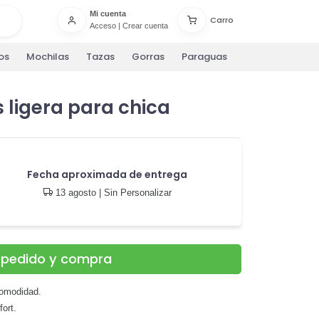
Mi cuenta
Carro
Acceso
|
Crear cuenta
os
Mochilas
Tazas
Gorras
Paraguas
 ligera para chica
Fecha aproximada de entrega
13 agosto
| Sin Personalizar
u pedido y compra
omodidad.
ort.