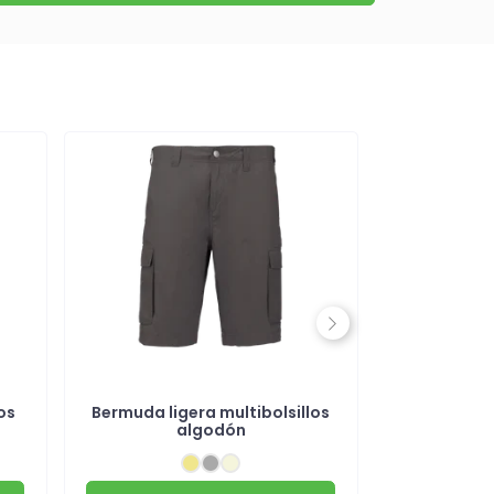
Next
os
Bermuda ligera multibolsillos
Bermuda de
algodón