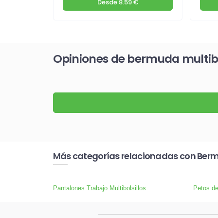
€
Desde
8.59 €
Opiniones de bermuda multibol
Más categorías relacionadas con Ber
Pantalones Trabajo Multibolsillos
Petos de