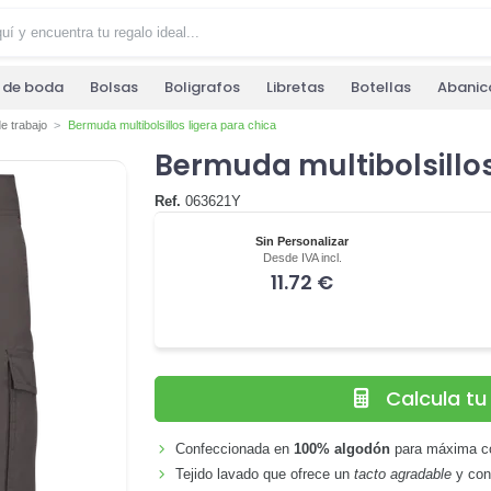
s de boda
Bolsas
Boligrafos
Libretas
Botellas
Abanic
 trabajo
Bermuda multibolsillos ligera para chica
Bermuda multibolsillos
Ref.
063621Y
Sin Personalizar
Desde IVA incl.
11.72 €
Calcula t
Confeccionada en
100% algodón
para máxima c
Tejido lavado que ofrece un
tacto agradable
y conf