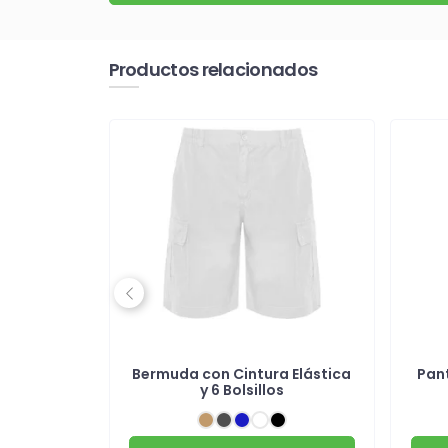
Productos relacionados
Previous
 de lino
Bermuda con Cintura Elástica
Pan
y 6 Bolsillos