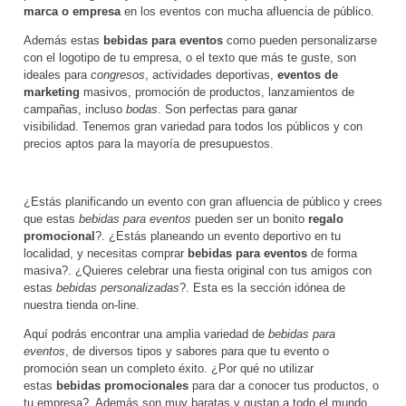
marca o empresa
en los eventos con mucha afluencia de público.
Además estas
bebidas para eventos
como pueden personalizarse
con el logotipo de tu empresa, o el texto que más te guste, son
ideales para
congresos
, actividades deportivas,
eventos de
marketing
masivos, promoción de productos, lanzamientos de
campañas, incluso
bodas
. Son perfectas para ganar
visibilidad. Tenemos gran variedad para todos los públicos y con
precios aptos para la mayoría de presupuestos.
¿Estás planificando un evento con gran afluencia de público y crees
que estas
bebidas para eventos
pueden ser un bonito
regalo
promocional
?. ¿Estás planeando un evento deportivo en tu
localidad, y necesitas comprar
bebidas para eventos
de forma
masiva?. ¿Quieres celebrar una fiesta original con tus amigos con
estas
bebidas personalizadas
?. Esta es la sección idónea de
nuestra tienda on-line.
Aquí podrás encontrar una amplia variedad de
bebidas para
eventos
, de diversos tipos y sabores para que tu evento o
promoción sean un completo éxito. ¿Por qué no utilizar
estas
bebidas promocionales
para dar a conocer tus productos, o
tu empresa?. Además son muy baratas y gustan a todo el mundo.