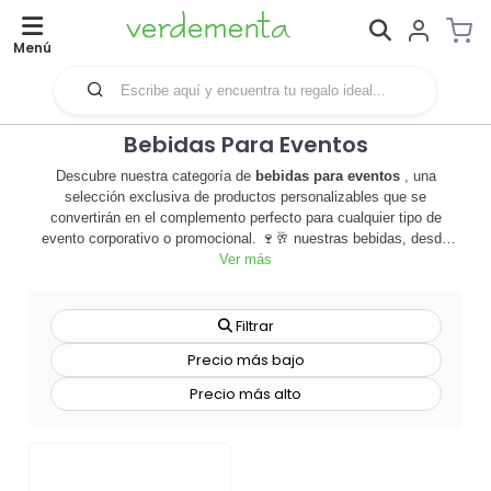
Menú
Bebidas Para Eventos
Descubre nuestra categoría de
bebidas para eventos
, una
selección exclusiva de productos personalizables que se
convertirán en el complemento perfecto para cualquier tipo de
evento corporativo o promocional. 🍷🥂 nuestras bebidas, desde
vinos selectos hasta refrescos personalizados, son ideales para
Ver más
transmitir la esencia de tu marca, creando una experiencia única y
memorable para tus clientes o invitados. cada producto de esta
categoría ofrece la posibilidad de personalización, permitiéndote
Filtrar
añadir el logo de tu empresa o cualquier diseño que desees,
Precio más bajo
convirtiendo cada botella en una potente herramienta de
merchandising. 🎁 además, nuestras bebidas para eventos no solo
Precio más alto
destacan por su calidad y sabor, sino también por su presentación,
cuidada al detalle para causar el mayor impacto. no esperes más,
explora nuestra categoría de
bebidas para eventos
y descubre
cómo podemos ayudarte a dejar una huella imborrable en tus
eventos. ¡haz que tu marca sea recordada con cada brindis! 🥂🍾