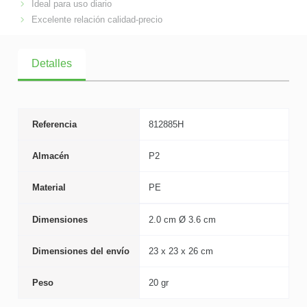
Ideal para uso diario
Excelente relación calidad-precio
Detalles
Referencia
812885H
Almacén
P2
Material
PE
Dimensiones
2.0 cm Ø 3.6 cm
Dimensiones del envío
23 x 23 x 26 cm
Peso
20 gr