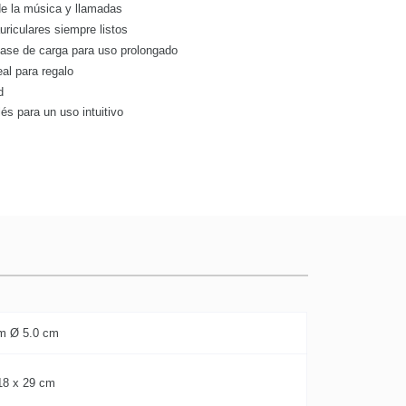
 de la música y llamadas
uriculares siempre listos
ase de carga para uso prolongado
al para regalo
d
és para un uso intuitivo
m Ø 5.0 cm
18 x 29 cm