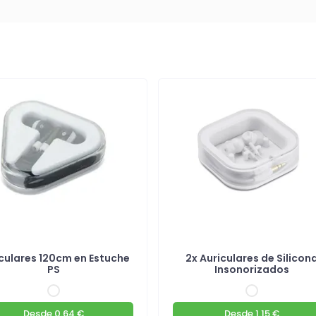
culares 120cm en Estuche
2x Auriculares de Silicon
PS
Insonorizados
Desde
0.64 €
Desde
1.15 €