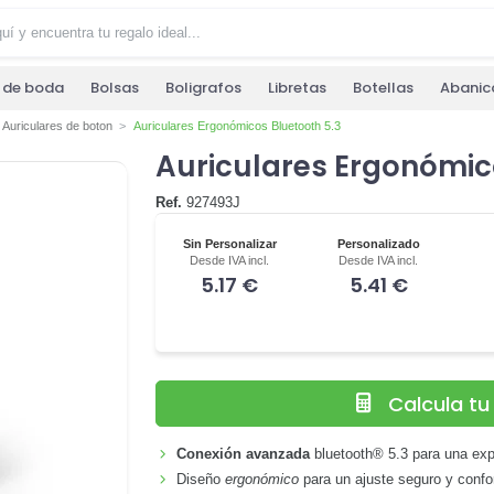
s de boda
Bolsas
Boligrafos
Libretas
Botellas
Abanic
Auriculares de boton
Auriculares Ergonómicos Bluetooth 5.3
Auriculares Ergonómic
Ref.
927493J
Sin Personalizar
Personalizado
Desde IVA incl.
Desde IVA incl.
5.17 €
5.41 €
Calcula t
Conexión avanzada
bluetooth® 5.3 para una expe
Diseño
ergonómico
para un ajuste seguro y confor