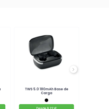
Next
a
TWS 5.0 180mAh Base de
Auriculares
Carga
Desde
6.22 €
De