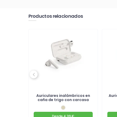
Productos relacionados
Previous
mbricos
Auriculares inalámbricos en
Auri
s
caña de trigo con carcasa
€
Desde
4.39 €