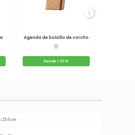
Next
na
Agenda de bolsillo de corcho
Agenda A
Desde
1.30 €
Des
x 23.0 cm