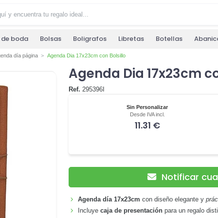
s de boda
Bolsas
Boligrafos
Libretas
Botellas
Abanic
enda día página
Agenda Dia 17x23cm con Bolsillo
Agenda Dia 17x23cm con
Ref.
295396I
Sin Personalizar
Desde IVA incl.
11.31 €
Notificar cu
Agenda día 17x23cm
con diseño elegante y
prác
Incluye
caja de presentación
para un regalo dis