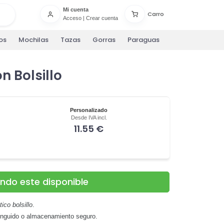
Mi cuenta
Carro
Acceso
|
Crear cuenta
os
Mochilas
Tazas
Gorras
Paraguas
 Bolsillo
Personalizado
Desde IVA incl.
11.55 €
ando este disponible
tico bolsillo
.
tinguido o almacenamiento seguro.