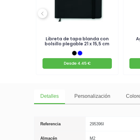
Previous
cubierta
Libreta de tapa blanda con
A
bolsillo plegable 21 x 15,5 cm
 €
Desde
4.45 €
Detalles
Personalización
Colore
Referencia
295396I
Almacén
M2