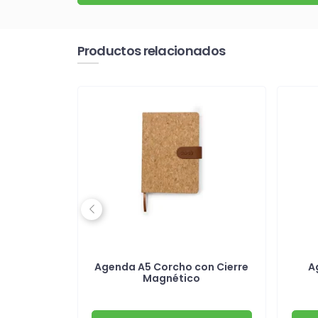
Productos relacionados
Previous
cubierta
Agenda A5 Corcho con Cierre
A
a
Magnético