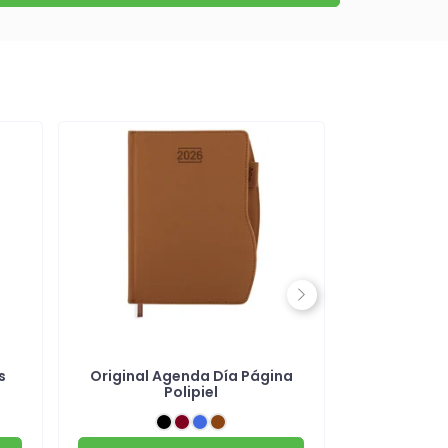
Next
s
Original Agenda Día Página
Agenda
Polipiel
magnétic