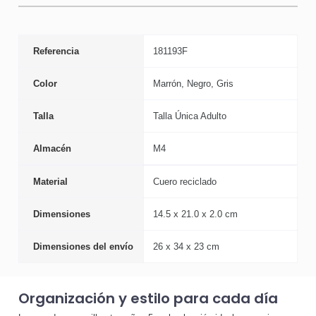
Referencia
181193F
Color
Marrón, Negro, Gris
Talla
Talla Única Adulto
Almacén
M4
Material
Cuero reciclado
Dimensiones
14.5 x 21.0 x 2.0 cm
Dimensiones del envío
26 x 34 x 23 cm
Organización y estilo para cada día