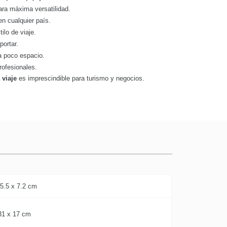
ra máxima versatilidad.
n cualquier país.
ilo de viaje.
sportar.
a poco espacio.
rofesionales.
 viaje
es imprescindible para turismo y negocios.
 5.5 x 7.2 cm
31 x 17 cm