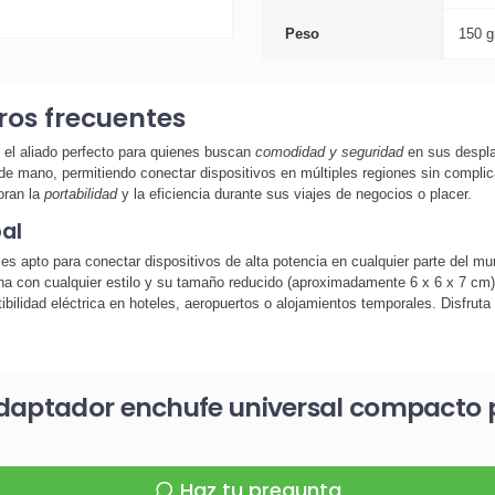
Peso
150 g
ros frecuentes
el aliado perfecto para quienes buscan
comodidad y seguridad
en sus despla
 de mano, permitiendo conectar dispositivos en múltiples regiones sin compli
oran la
portabilidad
y la eficiencia durante sus viajes de negocios o placer.
al
es apto para conectar dispositivos de alta potencia en cualquier parte del mun
ina con cualquier estilo y su tamaño reducido (aproximadamente 6 x 6 x 7 cm
ilidad eléctrica en hoteles, aeropuertos o alojamientos temporales. Disfruta d
daptador enchufe universal compacto p
Haz tu pregunta