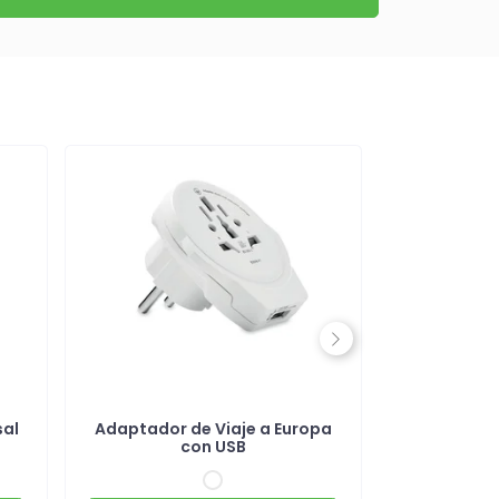
Next
sal
Adaptador de Viaje a Europa
Carga
con USB