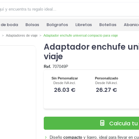
s de boda
Bolsas
Boligrafos
Libretas
Botellas
Abanic
Adaptadores de viaje
Adaptador enchufe universal compacto para viaje
Adaptador enchufe un
viaje
Ref.
707049P
Sin Personalizar
Personalizado
Desde IVA incl.
Desde IVA incl.
26.03 €
26.27 €
Calcula t
Diseño
compacto
y ligero, ideal para llevar en cu