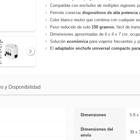
Compatible con
enchufes de múltiples regiones
pa
Permite conectar
dispositivos de alta potencia
e
Color blanco neutro que combina con cualquier est
Peso reducido de solo
150 gramos
, fácil de tran
Dimensiones aproximadas de
6 x 6 x 7 cm
, ocup
Solución
económica
para viajeros frecuentes y p
El
adaptador enchufe universal compacto para
Siguiente
s y Disponibilidad
Dimensiones
5.8 x
Dimensiones del
39 x 
envío