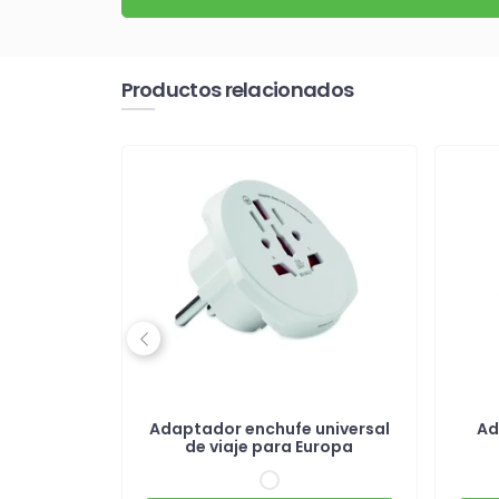
Productos relacionados
Previous
universal
Adaptador enchufe universal
Ad
C
de viaje para Europa