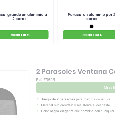
sol grande en aluminio a
Parasol en aluminio por 
2 caras
caras
Desde
1.91 €
Desde
1.89 €
2 Parasoles Ventana C
Ref.
279502I
No d
Juego de 2 parasoles
para máxima cobertura
Material
pvc duradero
y resistente al desgaste
Color
negro elegante
que combina con cualquier