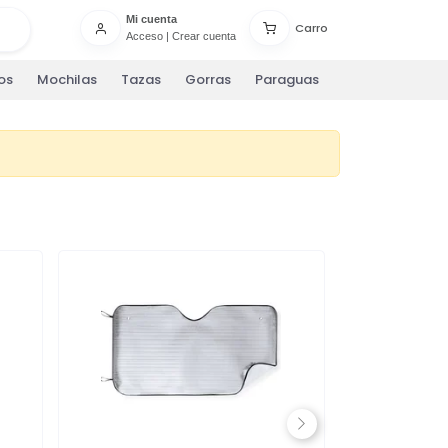
Mi cuenta
Carro
Acceso
|
Crear cuenta
os
Mochilas
Tazas
Gorras
Paraguas
Next