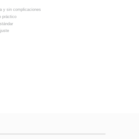
da y sin complicaciones
 práctico
stándar
ajuste