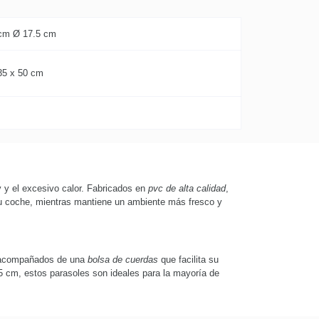
cm Ø 17.5 cm
35 x 50 cm
v y el excesivo calor. Fabricados en
pvc de alta calidad
,
 su coche, mientras mantiene un ambiente más fresco y
n acompañados de una
bolsa de cuerdas
que facilita su
5 cm, estos parasoles son ideales para la mayoría de