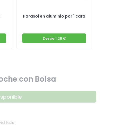
2
Parasol en aluminio por 1 cara
Parasol max
Desde
1.28 €
De
oche con Bolsa
isponible
 vehículo