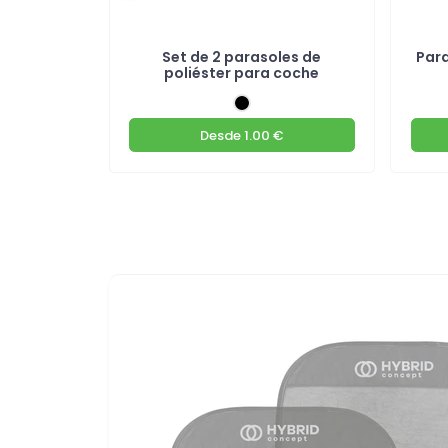
con doble
Set de 2 parasoles de
Para
nio
poliéster para coche
€
Desde
1.00 €