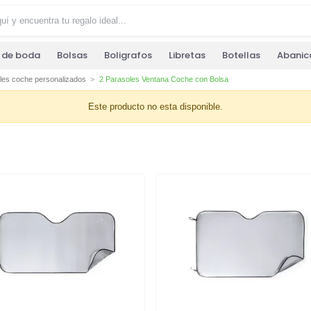
s de boda
Bolsas
Boligrafos
Libretas
Botellas
Abanic
les coche personalizados
2 Parasoles Ventana Coche con Bolsa
Este producto no esta disponible.