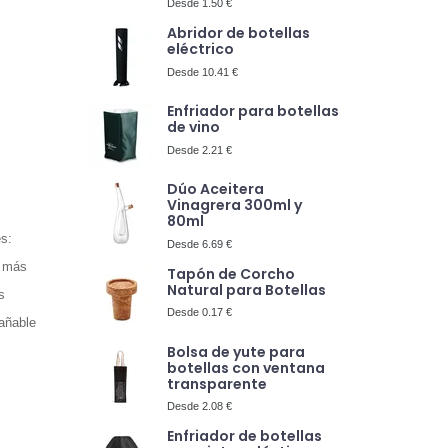
Desde 1.50 €
Abridor de botellas
eléctrico
Desde 10.41 €
Enfriador para botellas
de vino
Desde 2.21 €
Dúo Aceitera
Vinagrera 300ml y
80ml
s:
Desde 6.69 €
e más
Tapón de Corcho
Natural para Botellas
s
Desde 0.17 €
rañable
Bolsa de yute para
botellas con ventana
transparente
Desde 2.08 €
Enfriador de botellas