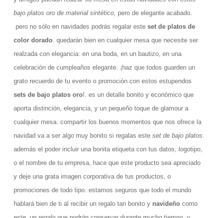
bajo platos oro de material sintético
, pero de elegante acabado.
pero no sólo en navidades podrás regalar este
set de platos de
color dorado
. quedarán bien en cualquier mesa que necesite ser
realzada con elegancia: en una boda, en un bautizo, en una
celebración de cumpleaños elegante. ¡haz que todos guarden un
grato recuerdo de tu evento o promoción con estos estupendos
sets de bajo platos oro
!. es un detalle bonito y económico que
aporta distinción, elegancia, y un pequeño toque de glamour a
cualquier mesa. compartir los buenos momentos que nos ofrece la
navidad va a ser algo muy bonito si regalas este
set de bajo platos
.
además el poder incluir una bonita etiqueta con tus datos, logotipo,
o el nombre de tu empresa, hace que este producto sea apreciado
y deje una grata imagen corporativa de tus productos, o
promociones de todo tipo. estamos seguros que todo el mundo
hablará bien de ti al recibir un regalo tan bonito y
navideño
como
este. un
regalo
que podrán conservar durante mucho tiempo, y