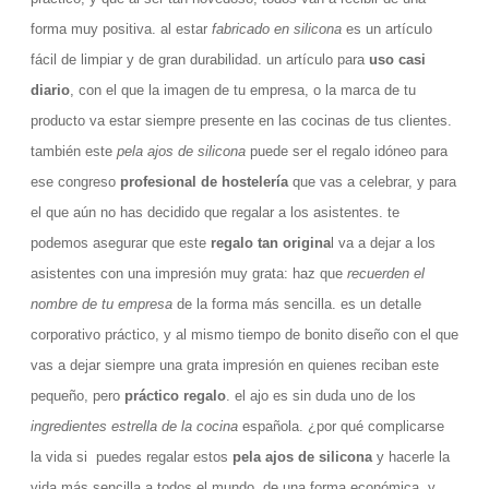
forma muy positiva. al estar
fabricado en silicona
es un artículo
fácil de limpiar y de gran durabilidad. un artículo para
uso casi
diario
, con el que la imagen de tu empresa, o la marca de tu
producto va estar siempre presente en las cocinas de tus clientes.
también este
pela ajos de silicona
puede ser el regalo idóneo para
ese congreso
profesional de hostelería
que vas a celebrar, y para
el que aún no has decidido que regalar a los asistentes. te
podemos asegurar que este
regalo tan origina
l va a dejar a los
asistentes con una impresión muy grata: haz que
recuerden el
nombre de tu empresa
de la forma más sencilla. es un detalle
corporativo práctico, y al mismo tiempo de bonito diseño con el que
vas a dejar siempre una grata impresión en quienes reciban este
pequeño, pero
práctico regalo
. el ajo es sin duda uno de los
ingredientes estrella de la cocina
española. ¿por qué complicarse
la vida si puedes regalar estos
pela ajos de silicona
y hacerle la
vida más sencilla a todos el mundo, de una forma económica, y